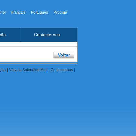
ñol
Français
Português
Русский
ção
Contacte-nos
Voltar
Água
|
Válvula Solenóide Mini
|
Contacte-nos
|