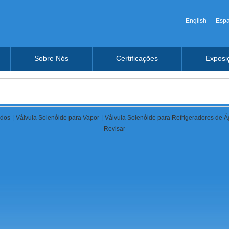
English
Espa
Sobre Nós
Certificações
Exposi
idos
|
Válvula Solenóide para Vapor
|
Válvula Solenóide para Refrigeradores de 
Revisar