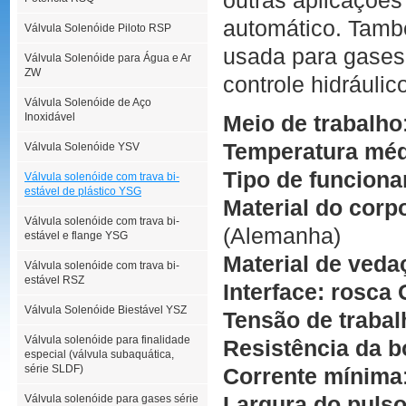
outras aplicações
automático. Tamb
Válvula Solenóide Piloto RSP
usada para gase
Válvula Solenóide para Água e Ar
ZW
controle hidráulic
Válvula Solenóide de Aço
Inoxidável
Meio de trabalho
Temperatura mé
Válvula Solenóide YSV
Tipo de funcion
Válvula solenóide com trava bi-
estável de plástico YSG
Material do corp
Válvula solenóide com trava bi-
(Alemanha)
estável e flange YSG
Material de ved
Válvula solenóide com trava bi-
estável RSZ
Interface: rosca
Válvula Solenóide Biestável YSZ
Tensão de traba
Válvula solenóide para finalidade
Resistência da 
especial (válvula subaquática,
série SLDF)
Corrente mínima
Largura do puls
Válvula solenóide para gases série