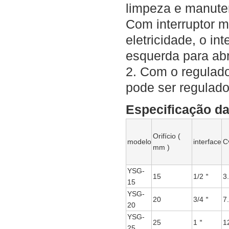
limpeza e manute
Com interruptor m
eletricidade, o i
esquerda para abri
2. Com o regulado
pode ser regulado
Especificação d
Orifício (
modelo
interface
C
mm )
YSG-
15
1/2＂
3
15
YSG-
20
3/4＂
7
20
YSG-
25
1＂
1
25