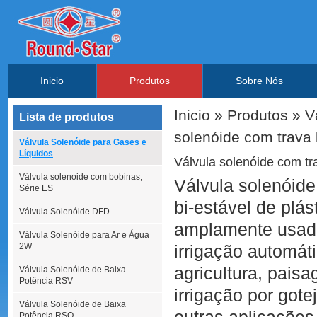
Inicio
Produtos
Sobre Nós
Inicio
»
Produtos
»
V
Lista de produtos
solenóide com trava 
Válvula Solenóide para Gases e
Líquidos
Válvula solenóide com tr
Válvula solenoide com bobinas,
Válvula solenóide
Série ES
bi-estável de plá
Válvula Solenóide DFD
amplamente usa
Válvula Solenóide para Ar e Água
2W
irrigação automát
agricultura, paisa
Válvula Solenóide de Baixa
Potência RSV
irrigação por got
Válvula Solenóide de Baixa
Potência RSQ