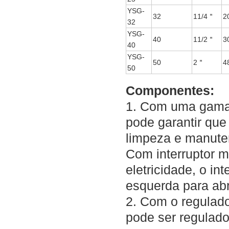
YSG-
32
11/4＂
2
32
YSG-
40
11/2＂
3
40
YSG-
50
2＂
4
50
Componentes:
1. Com uma gama 
pode garantir que
limpeza e manute
Com interruptor m
eletricidade, o i
esquerda para abri
2. Com o regulado
pode ser regulado