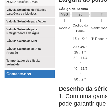
ZCM (2 posições, 2 vias)
Código de pedido
Válvula Solenóide de Plástico
para Gases e Líquidos
YSG
-
25
-
T
|
|
|
Válvula Solenóide para Vapor
Código da
modelo
blank: ros
Válvula Solenóide para
rosca
Refrigeradores de Água
15：1/2＂
T: Rosca 
Válvula Solenóide Mini
20：3/4＂
Válvula Solenóide de Alta
25：1＂
Pressão
32：11/4
Temporizador de válvula
＂
solenóide
40：11/2
Contacte-nos
＂
50：2＂
Desenho da séri
1. Com uma gama 
pode garantir que