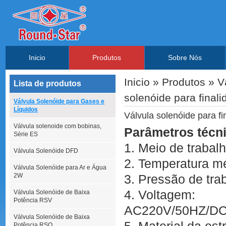
Inicio
Produtos
Sobre Nós
Inicio
»
Produtos
»
V
Lista de produtos
solenóide para final
Válvula Solenóide para Gases e
Líquidos
Válvula solenóide para fi
Válvula solenoide com bobinas,
Parâmetros técn
Série ES
1. Meio de trabal
Válvula Solenóide DFD
2. Temperatura m
Válvula Solenóide para Ar e Água
2W
3. Pressão de tra
4. Voltagem:
Válvula Solenóide de Baixa
Potência RSV
AC220V/50HZ/DC
Válvula Solenóide de Baixa
Potência RSQ