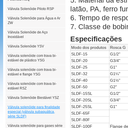
5. Material da est
latão, PA, ferro f
Válvula Solenóide Piloto RSP
6. Tempo de respo
Válvula Solenóide para Água e Ar
ZW
7. Classe de bobi
Válvula Solenóide de Aço
Inoxidável
Especificações
Válvula Solenóide YSV
Modo dos produtos
Rosca G
SLDF-15
G1/2"
Válvula solenóide com trava bi-
estável de plástico YSG
SLDF-20
G3/4"
SLDF-25
G1"
Válvula solenóide com trava bi-
SLDF-32
G1¼"
estável e flange YSG
SLDF-40
G1½"
Válvula solenóide com trava bi-
SLDF-50
G2"
estável RSZ
SLDF-15SL
G1/2"
Válvula Solenóide Biestável YSZ
SLDF-20SL
G3/4"
SLDF-25SL
G1"
Válvula solenóide para finalidade
especial (válvula subaquática,
SLDF-65F
série SLDF)
SLDF-80F
Válvula solenóide para gases série
SLDF-100F
Flange d