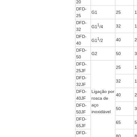
20
DFD-
G1
25
1
25
DFD-
1
32
1
G1
/4
32
DFD-
1
40
2
G1
/2
40
DFD-
G2
50
3
50
DFD-
25
1
25JF
DFD-
32
1
32JF
DFD-
Ligação por
40
2
40JF
rosca de
aço
DFD-
50
3
inoxidável
50JF
DFD-
65
5
65JF
DFD-
80
8