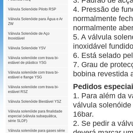
3. Padrão de acçã
4. Pressão de fu
Válvula Solenóide Piloto RSP
normalmente fech
Válvula Solenóide para Água e Ar
ZW
normalmente abert
Válvula Solenóide de Aço
5. A válvula solen
Inoxidável
inoxidável fundido
Válvula Solenóide YSV
6. Está selado p
Válvula solenóide com trava bi-
7. Grau de prote
estável de plástico YSG
bobina revestida a
Válvula solenóide com trava bi-
estável e flange YSG
Pedidos especia
Válvula solenóide com trava bi-
estável RSZ
1. Para além da v
Válvula Solenóide Biestável YSZ
válvula solenóid
Válvula solenóide para finalidade
16bar.
especial (válvula subaquática,
série SLDF)
2. Se pedir a vá
deverá marcar um 
Válvula solenóide para gases série