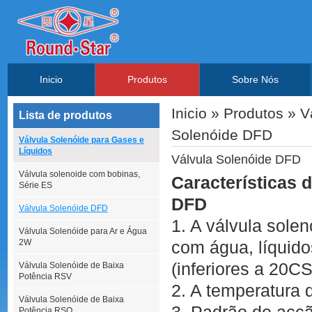
Inicio
Produtos
Sobre Nós
Inicio
»
Produtos
»
V
Lista de produtos
Solenóide DFD
Válvula Solenóide para Gases e
Líquidos
Válvula Solenóide DFD
Válvula solenoide com bobinas,
Características 
Série ES
DFD
Válvula Solenóide DFD
1. A válvula sole
Válvula Solenóide para Ar e Água
2W
com água, líquido
(inferiores a 20CS
Válvula Solenóide de Baixa
Potência RSV
2. A temperatura 
Válvula Solenóide de Baixa
Potência RSQ