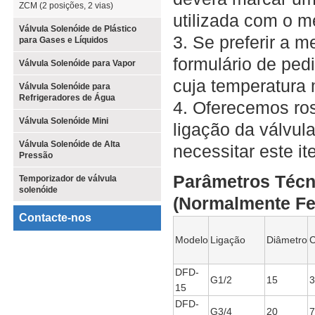
ZCM (2 posições, 2 vias)
utilizada com o 
Válvula Solenóide de Plástico
3. Se preferir a
para Gases e Líquidos
formulário de ped
Válvula Solenóide para Vapor
cuja temperatura
Válvula Solenóide para
Refrigeradores de Água
4. Oferecemos ros
Válvula Solenóide Mini
ligação da válvul
Válvula Solenóide de Alta
necessitar este it
Pressão
Parâmetros Técn
Temporizador de válvula
solenóide
(Normalmente F
Contacte-nos
Modelo
Ligação
Diâmetro
DFD-
G1/2
15
3
15
DFD-
G3/4
20
7