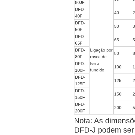
80JF
DFD-
40
2
40F
DFD-
50
3
50F
DFD-
65
5
65F
DFD-
Ligação por
80
8
80F
rosca de
ferro
DFD-
100
1
fundido
100F
DFD-
125
2
125F
DFD-
150
2
150F
DFD-
200
5
200F
Nota: As dimensõe
DFD-J podem ser r